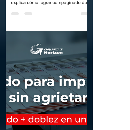
velocidad sin errores: cómo
estabilizar la entrada con
Horizon VAC-1000
Cuando el compaginado falla, todo el
flujo se vuelve impredecible. Esta guía
explica cómo lograr compaginado de
alta velocidad con recetas, sensores,
pruebas cortas y una rutina de control,
usando VAC-1000 como base de
estabilidad.