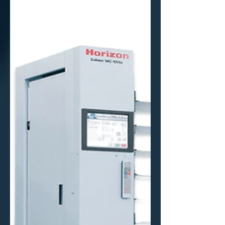
alimentación, y cómo la serie AF-
402/406/408 hace el proceso repetible.