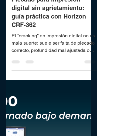
Lorena Espejo
4 mar
2 min de lectura
Plecado para impresión
digital sin agrietamiento:
guía práctica con Horizon
CRF-362
El “cracking” en impresión digital no es
mala suerte: suele ser falta de plecado
correcto, profundidad mal ajustada o
ausencia de rutina de primeras piezas.
Esta guía explica cómo aplicar plecado
para impresión digital y cómo CRF-362
convierte el proceso en un estándar