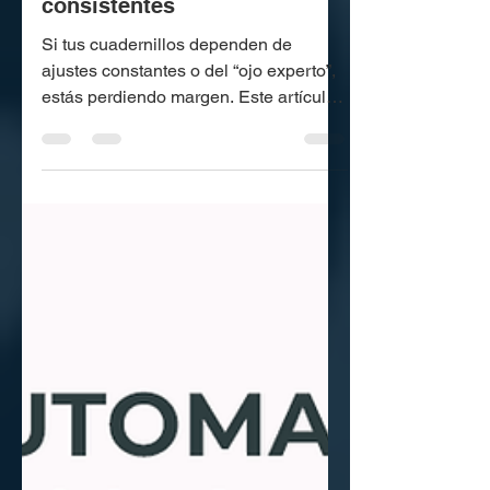
Engrapado en línea: cómo
producir cuadernillos
consistentes
Si tus cuadernillos dependen de
ajustes constantes o del “ojo experto”,
estás perdiendo margen. Este artículo
explica cómo estandarizar el
engrapado en línea con QA temprano,
control de sets y rechazo de errores,
usando SPF-2000 como base de
consistencia.