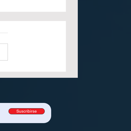
utomatización como
e para el éxito en
impresión: Tendencias
5
Suscribirse