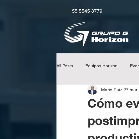
55 5545 3779
All Posts
Equipos Horizon
Eve
Mario Ruiz
27 mar
Consejos y Tips
Equipos Uchi
Cómo evi
postimpr
producti