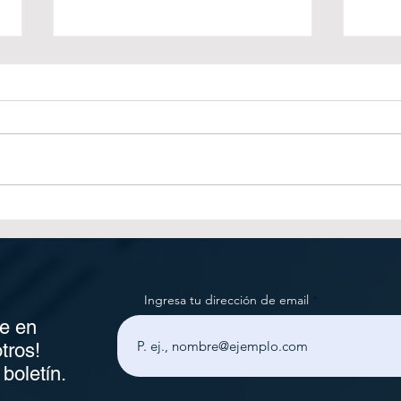
5 Tendencias en
La a
Postimpresión para 2025:
clav
Automatización,
post
Inteligencia Artificial y más.
202
¿Estás Listo para el
Ingresa tu dirección de email
Futuro?
e en
tros!
boletín.