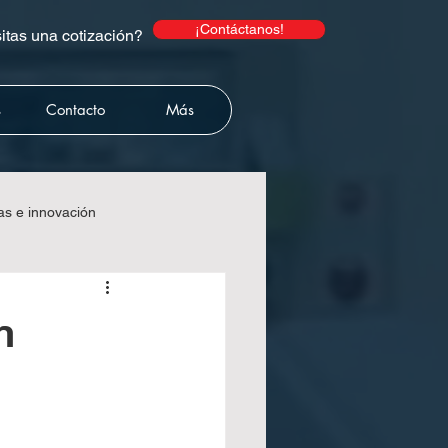
¡Contáctanos!
tas una cotización?
s
Contacto
Más
as e innovación
lecart
n