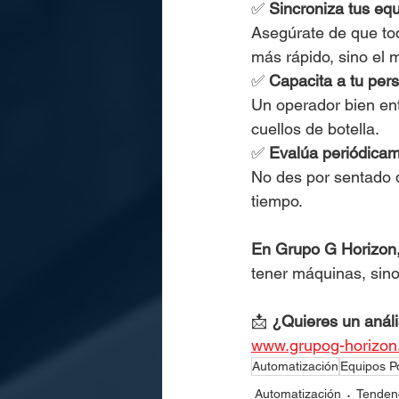
✅ 
Sincroniza tus eq
Asegúrate de que tod
más rápido, sino el m
✅ 
Capacita a tu per
Un operador bien en
cuellos de botella.
✅ 
Evalúa periódicame
No des por sentado q
tiempo.
En Grupo G Horizon,
tener máquinas, sino
📩 
¿Quieres un análi
www.grupog-horizo
Automatización
Equipos P
Automatización
Tendenc