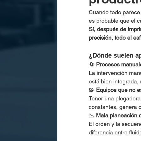
Cuando todo parece fl
es probable que el cu
Sí, después de impri
precisión, todo el es
¿Dónde suelen ap
🔄 
Procesos manuale
La intervención man
está bien integrada, 
🧩 
Equipos que no e
Tener una plegadora 
constantes, genera d
📉 
Mala planeación de
El orden y la secuen
diferencia entre flui