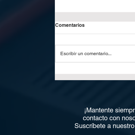
Comentarios
Escribir un comentario...
¿Por qué tu taller gráfico
necesita iCE LiNK de
Horizon para optimizar su
producción?
¡Mantente siempr
contacto con noso
Suscríbete a nuestro 