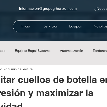
informacion@grupog-horizon.com
¿Necesi
Inicio
Servicios
Equipos
Nosotro
ntos
Equipos Bagel Systems
Automatización
Tendenci
 2025
2 min de lectura
da
Equipos CMC
Equipos Meccanotécnica
Equipos Ri
tar cuellos de botella e
esión y maximizar la
vidad