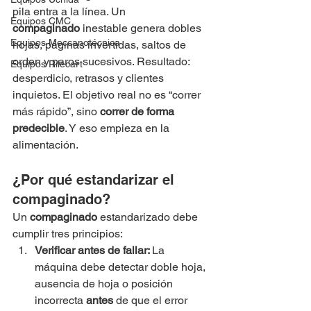
pila entra a la línea. Un 
Equipos CMC
compaginado
 inestable genera dobles 
Equipos Meccanotécnica
hojas, páginas invertidas, saltos de 
orden y paros sucesivos. Resultado: 
Equipos Rilecart
desperdicio, retrasos y clientes 
inquietos. El objetivo real no es “correr 
más rápido”, sino 
correr de forma 
predecible
. Y eso empieza en la 
alimentación.
¿Por qué estandarizar el 
compaginado?
Un 
compaginado
 estandarizado debe 
cumplir tres principios:
Verificar antes de fallar: 
La 
máquina debe detectar doble hoja, 
ausencia de hoja o posición 
incorrecta 
antes
 de que el error 