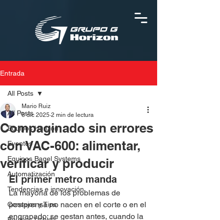
Entrada
All Posts
Mario Ruiz
All Posts
8 dic 2025
2 min de lectura
Compaginado sin errores
Equipos Horizon
con VAC-600: alimentar,
Eventos
Equipos Bagel Systems
verificar y producir
Automatización
El primer metro manda
Tendencias e innovación
La mayoría de los problemas de 
postprensa no nacen en el corte o en el 
Consejos y Tips
engrapado: se gestan antes, cuando la 
Equipos Uchida