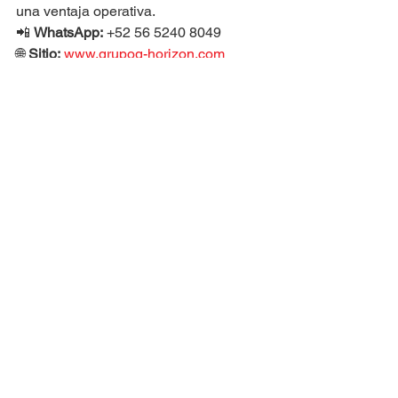
una ventaja operativa.
📲 
WhatsApp:
 +52 56 5240 8049
🌐 
Sitio:
www.grupog-horizon.com
Compaginado
Equipos Horizon
Ver todo
Entradas recientes