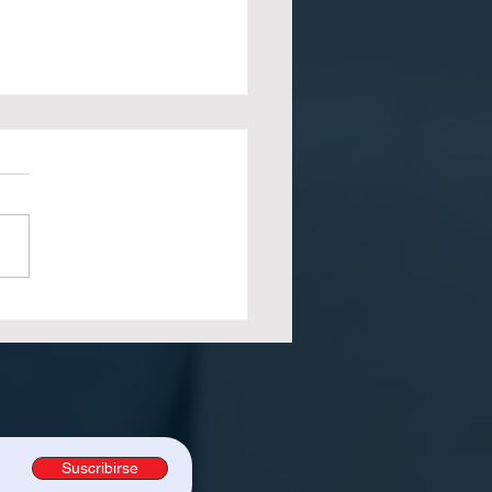
 elegir el equipo de
impresión adecuado
n el volumen de
ucción
Suscribirse