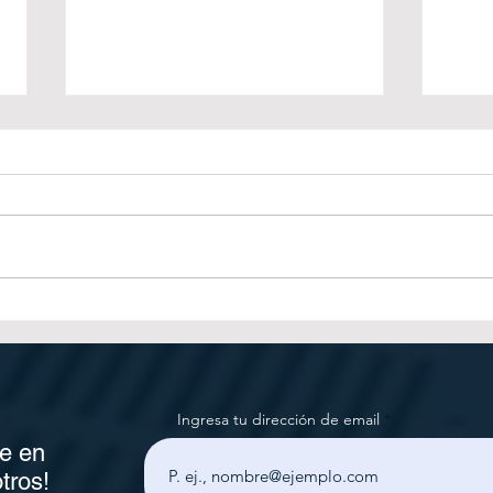
Acabados inteligentes en
Cómo
postimpresión: lo que tus
post
clientes no ven, pero sí
segú
perciben
prod
Ingresa tu dirección de email
e en
tros!