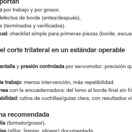
portan
p
 por trabajo y por grosor.
defectos de borde (antes/después).
es (terminados y verificados).
ual
: checklist simple para primeras piezas (borde, escua
el corte trilateral en un estándar operable
antalla
 y 
presión controlada
 por servomotor: precisión qu
e trabajo
: menos intervención, más repetibilidad.
ínea
 con la encuadernadora: del lomo al borde final sin fr
abilidad
: rutina de cuchillas/guías clara, con resultados vi
cha recomendada
lia
 (formato/grosor).
las
 (afilar, limpiar, alinear) documentada.