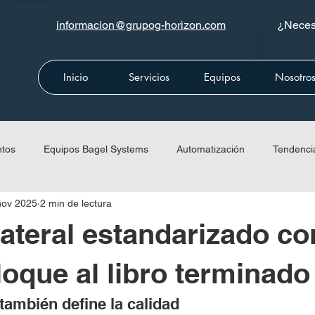
informacion@grupog-horizon.com
¿Necesi
Inicio
Servicios
Equipos
Nosotro
ntos
Equipos Bagel Systems
Automatización
Tendenci
nov 2025
2 min de lectura
da
Equipos CMC
Equipos Meccanotécnica
Equipos Ri
ilateral estandarizado co
loque al libro terminado
también define la calidad