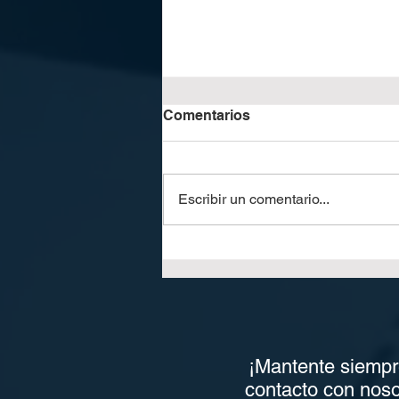
Comentarios
Escribir un comentario...
Corte y apilado
automáticos con Horizon
SmartStacker
¡Mantente siempr
contacto con noso