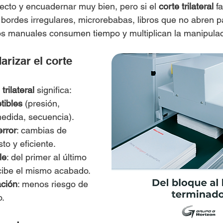
ecto y encuadernar muy bien, pero si el 
corte trilateral
 f
 bordes irregulares, microrebabas, libros que no abren pa
s manuales consumen tiempo y multiplican la manipulac
rizar el corte 
 trilateral
 significa:
tibles
 (presión, 
medida, secuencia).
rror
: cambias de 
sto y eficiente.
le
: del primer al último 
cibe el mismo acabado.
ción
: menos riesgo de 
o.