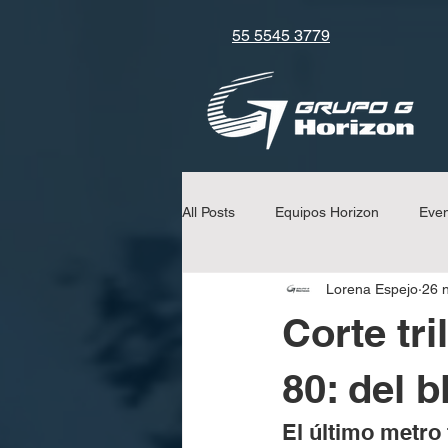
55 5545 3779
All Posts
Equipos Horizon
Eve
Lorena Espejo
26 
Consejos y Tips
Equipos Uchi
Corte tr
80: del b
El último metro 