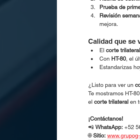
Prueba de prime
Revisión seman
mejora.
Calidad que se 
El 
corte trilatera
Con 
HT-80
, el ú
Estandarizas ho
¿Listo para ver un 
co
Te mostramos HT-80 
el 
corte trilateral
 en 
¡Contáctanos!
📲 
WhatsApp:
 +52 5
🌐 
Sitio:
www.grupog-