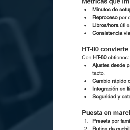
Métricas que im
Minutos de setu
Reproceso
 por 
Libros/hora
 útil
Consistencia vis
HT-80 convierte 
Con 
HT-80
 obtienes:
Ajustes desde p
tacto.
Cambio rápido d
Integración en l
Seguridad y est
Puesta en mar
Presets por fami
Rutina de cuchil