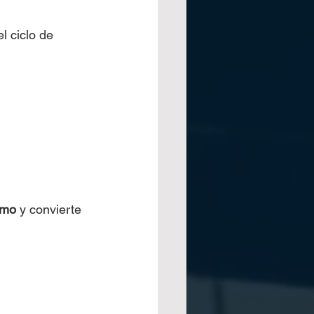
l ciclo de 
emo
 y convierte 