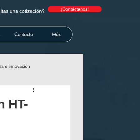
¡Contáctanos!
tas una cotización?
s
Contacto
Más
as e innovación
lecart
n HT-