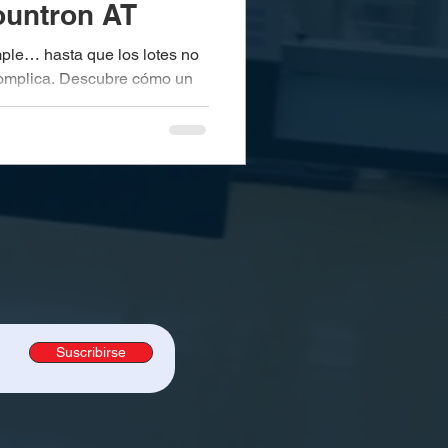
ountron AT
ple… hasta que los lotes no
 complica. Descubre cómo un
ntron AT estandariza salidas
 que cuestan reputación.
Suscribirse