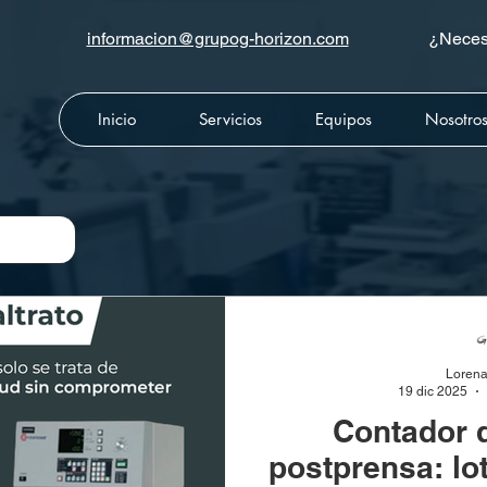
informacion@grupog-horizon.com
¿Necesi
Inicio
Servicios
Equipos
Nosotro
Lorena
19 dic 2025
Contador 
postprensa: lo