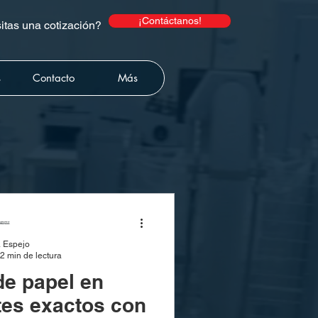
¡Contáctanos!
tas una cotización?
s
Contacto
Más
 Espejo
2 min de lectura
de papel en
tes exactos con