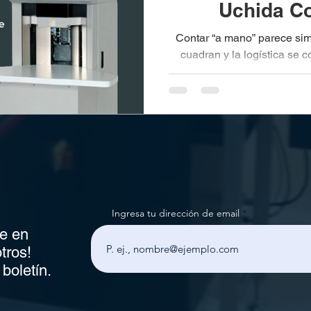
Uchida C
Contar “a mano” parece sim
cuadran y la logística se
contador de papel como Cou
y elimina microerrores
Ingresa tu dirección de email
e en
tros!
boletín.