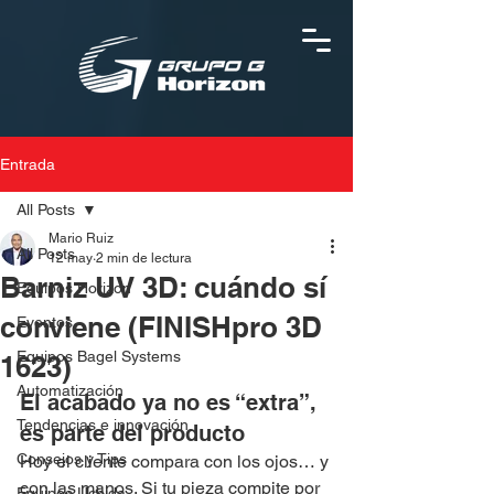
Entrada
All Posts
Mario Ruiz
All Posts
12 may
2 min de lectura
Barniz UV 3D: cuándo sí
Equipos Horizon
conviene (FINISHpro 3D
Eventos
Equipos Bagel Systems
1623)
Automatización
El acabado ya no es “extra”, 
Tendencias e innovación
es parte del producto
Consejos y Tips
Hoy el cliente compara con los ojos… y 
con las manos. Si tu pieza compite por 
Equipos Uchida