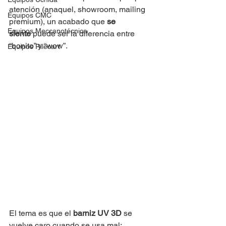
atención (anaquel, showroom, mailing 
Equipos CMC
premium), un acabado que 
se 
Equipos Meccanotécnica
siente
 puede ser la diferencia entre 
“bonito” y “wow”.
Equipos Rilecart
El tema es que el 
barniz UV 3D
 se 
vuelve caro cuando se usa mal: 