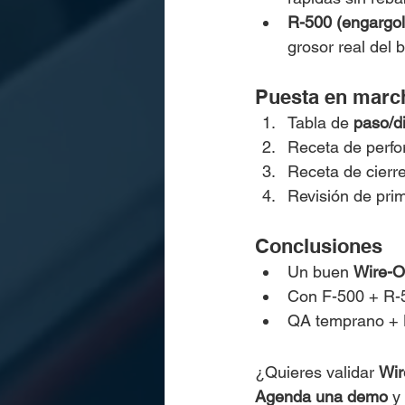
R-500 (engargo
grosor real del b
Puesta en marc
Tabla de 
paso/d
Receta de perfor
Receta de cierre
Revisión de pri
Conclusiones
Un buen 
Wire-O
Con F-500 + R-5
QA temprano + KP
¿Quieres validar 
Wir
Agenda una demo
 y