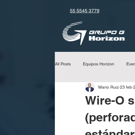
55 5545 3779
All Posts
Equipos Horizon
Eve
Mario Ruiz
23 feb
Consejos y Tips
Equipos Uchi
Wire-O s
(perfora
estándar