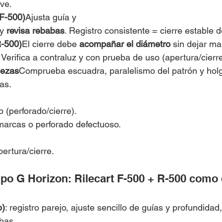
ave.
(F-500)
Ajusta guía y 
y 
revisa rebabas
. Registro consistente = cierre estable 
R-500)
El cierre debe 
acompañar el diámetro
 sin dejar ma
Verifica a contraluz y con prueba de uso (apertura/cierre
iezas
Comprueba escuadra, paralelismo del patrón y holgu
as.
 (perforado/cierre).
arcas o perforado defectuoso.
ertura/cierre.
po G Horizon: Rilecart F-500 + R-500 como 
o)
: registro parejo, ajuste sencillo de guías y profundidad
bas.