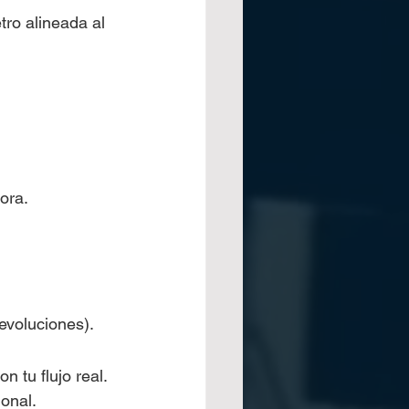
tro alineada al 
ora.
evoluciones).
tu flujo real. 
onal.