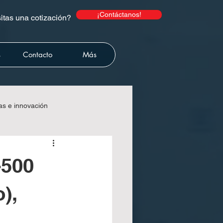
¡Contáctanos!
tas una cotización?
s
Contacto
Más
as e innovación
lecart
-500
),