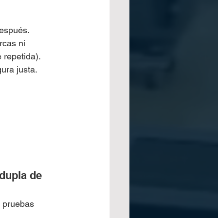
después.
rcas ni 
 repetida).
ra justa. 
dupla de 
, pruebas 