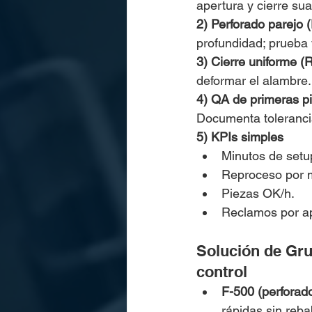
apertura y cierre su
2) Perforado parejo 
profundidad; prueba 
3) Cierre uniforme (
deformar el alambre. 
4) QA de primeras p
Documenta toleranci
5) KPIs simples
Minutos de setup
Reproceso por m
Piezas OK/h.
Reclamos por ap
Solución de Gru
control
F-500 (perforad
rápidas sin reba