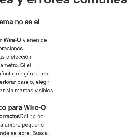
ema no es el 
r 
Wire-O
 vienen de 
foraciones 
s o elección 
ámetro. Si el 
fecto, ningún cierre 
rforar parejo, elegir 
ar sin marcas visibles.
ico para Wire-O
orrectos
Define por 
 alambre pequeño 
ande se abre. Busca 