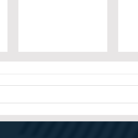
Cómo elegir el equipo de
Rent
postimpresión adecuado
post
según el volumen de
opti
producción
equ