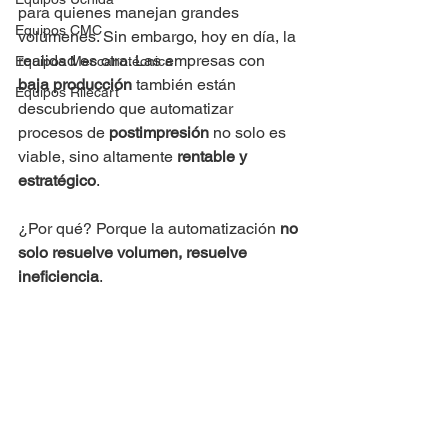
para quienes manejan grandes 
Equipos CMC
volúmenes. Sin embargo, hoy en día, la 
realidad es otra. Las empresas con 
Equipos Meccanotécnica
baja producción
 también están 
Equipos Rilecart
descubriendo que automatizar 
procesos de 
postimpresión
 no solo es 
viable, sino altamente 
rentable y 
estratégico
.
¿Por qué? Porque la automatización 
no 
solo resuelve volumen, resuelve 
ineficiencia
.