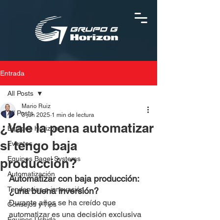
Entrada
All Posts
Mario Ruiz
All Posts
3 jun 2025
1 min de lectura
¿Vale la pena automatizar
Equipos Horizon
si tengo baja
Eventos
Equipos Bagel Systems
producción?
Automatización
Automatizar con baja producción: 
Tendencias e innovación
¿una buena inversión?
Durante años se ha creído que 
Consejos y Tips
automatizar es una decisión exclusiva 
Equipos Uchida