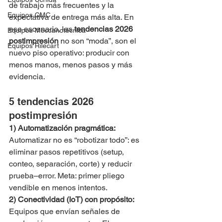
de trabajo más frecuentes y la 
Equipos CMC
expectativa de entrega más alta. En 
ese escenario, las 
tendencias 2026 
Equipos Meccanotécnica
postimpresión
 no son “moda”, son el 
Equipos Rilecart
nuevo piso operativo: producir con 
menos manos, menos pasos y más 
evidencia.
5 tendencias 2026 
postimpresión
1) Automatización pragmática: 
Automatizar no es “robotizar todo”: es 
eliminar pasos repetitivos (setup, 
conteo, separación, corte) y reducir 
prueba–error. Meta: primer pliego 
vendible en menos intentos.
2) Conectividad (IoT) con propósito: 
Equipos que envían señales de 