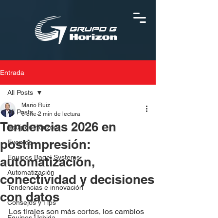
Entrada
All Posts
Mario Ruiz
All Posts
6 ene
2 min de lectura
Tendencias 2026 en
Equipos Horizon
postimpresión:
Eventos
Equipos Bagel Systems
automatización,
Automatización
conectividad y decisiones
Tendencias e innovación
con datos
Consejos y Tips
Los tirajes son más cortos, los cambios 
Equipos Uchida