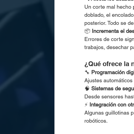
Un corte mal hecho 
doblado, el encolad
posterior. Todo se de
📦 
Incrementa el des
Errores de corte sign
trabajos, desechar p
¿Qué ofrece la 
🔧 
Programación digit
Ajustes automáticos 
🧠 
Sistemas de segur
Desde sensores hast
⚡ 
Integración con ot
Algunas guillotinas 
robóticos.