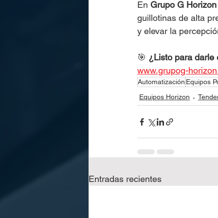
En 
Grupo G Horizon
guillotinas de alta p
y elevar la percepció
🎯 
¿Listo para darle
www.grupog-horizo
Automatización
Equipos P
Equipos Horizon
Tenden
Entradas recientes