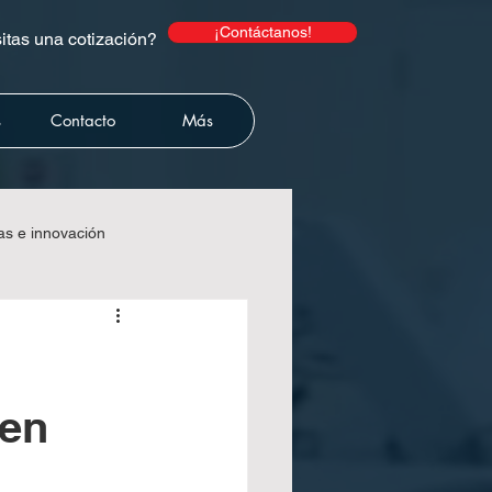
¡Contáctanos!
tas una cotización?
s
Contacto
Más
as e innovación
lecart
 en