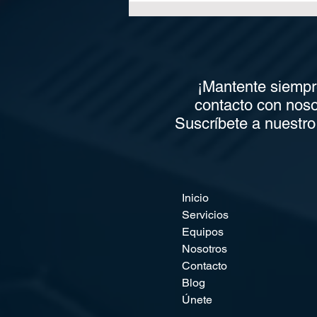
clave para el éxito en
postimpresión: Tendencias
2025
¡Mantente siempr
contacto con noso
Suscríbete a nuestro 
Inicio
Servicios
Equipos
Nosotros
Contacto
Blog
Únete