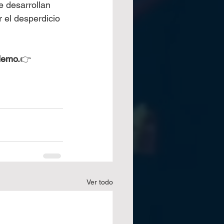
e desarrollan 
r el desperdicio 
demo.
👉 
Ver todo