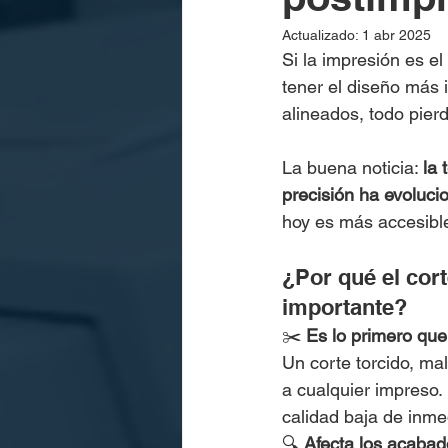
Actualizado:
1 abr 2025
Si la impresión es e
tener el diseño más i
alineados, todo pier
La buena noticia: 
la 
precisión ha evoluc
hoy es más accesibl
¿Por qué el cort
importante?
✂️ 
Es lo primero que 
Un corte torcido, mal
a cualquier impreso.
calidad baja de inme
🔍 
Afecta los acabad