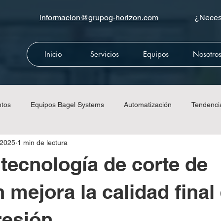
informacion@grupog-horizon.com
¿Necesi
Inicio
Servicios
Equipos
Nosotro
ntos
Equipos Bagel Systems
Automatización
Tendenci
 2025
1 min de lectura
da
Equipos CMC
Equipos Meccanotécnica
Equipos Ri
tecnología de corte de
 mejora la calidad final
resión