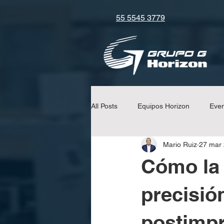
55 5545 3779
All Posts
Equipos Horizon
Eve
Mario Ruiz
27 mar
Consejos y Tips
Equipos Uchi
Cómo la 
precisión
postimp