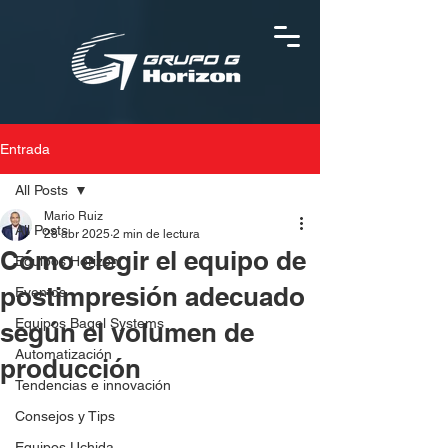
Entrada
All Posts
Mario Ruiz
All Posts
28 abr 2025
2 min de lectura
Cómo elegir el equipo de
Equipos Horizon
postimpresión adecuado
Eventos
Equipos Bagel Systems
según el volumen de
Automatización
producción
Tendencias e innovación
Consejos y Tips
Equipos Uchida