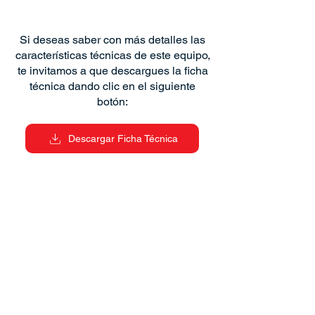
Si deseas saber con más detalles las
características técnicas de este equipo,
te invitamos a que descargues la ficha
técnica dando clic en el siguiente
botón:
Descargar Ficha Técnica
Anterior
Siguiente
¡Mantente siempre en contacto con nosotros!
Suscríbete a nuestro boletín.